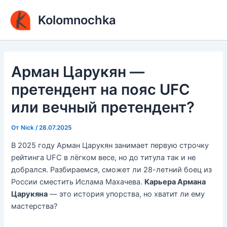
Перейти
Kolomnochka
к
содержимому
Арман Царукян —
претендент на пояс UFC
или вечный претендент?
От
Nick
/
28.07.2025
В 2025 году Арман Царукян занимает первую строчку
рейтинга UFC в лёгком весе, но до титула так и не
добрался. Разбираемся, сможет ли 28-летний боец из
России сместить Ислама Махачева.
Карьера Армана
Царукяна
— это история упорства, но хватит ли ему
мастерства?